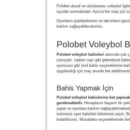
Polobet ulusal ve uluslararası voleybol ligl
oyunlar sunmaktadır. Ayrıca her maç için caz
Oyunların popülaritesine ve takımların gücü
katılım sağlayabileceksiniz.
Polobet Voleybol B
Polobet voleybol bahisleri
alanında çok çe
sonuçları, toplam sayı gibi geleneksel bahis
oyuncusu gibi özel bahis seçeneklerine bahi
uygulandığı için maç anında bet alabilmen
Bahis Yapmak İçin
Polobet voleybol bahislerine bet yapmak 
gerekmektedir.
Hesaplarını başarılı bir şe
yapar ve oyunlara katılım sağlayabilmektedir
isterseniz spor bahisleri bölümünü seçin. 
bulabilirsiniz. Müsabaka seçeneklerinde bi