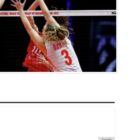
Yanıtla