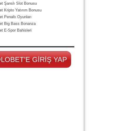
et Şanslı Slot Bonusu
et Kripto Yatırım Bonusu
et Penaltı Oyunları
et Big Bass Bonanza
et E-Spor Bahisleri
LOBET’E GİRİŞ YAP