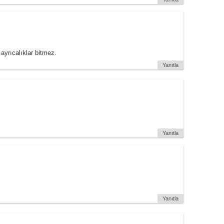
ayrıcalıklar bitmez.
Yanıtla
Yanıtla
Yanıtla