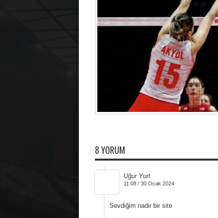
8 YORUM
Uğur Yurt
11:08 / 30 Ocak 2024
Sevdiğim nadir bir site