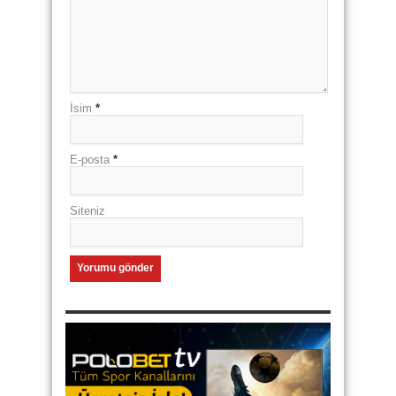
İsim
*
E-posta
*
Siteniz