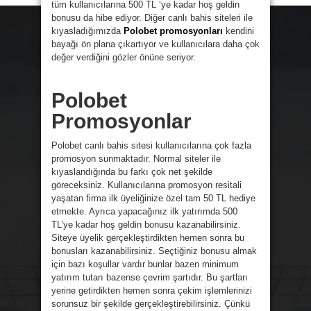
tüm kullanıcılarına 500 TL ‘ye kadar hoş geldin
bonusu da hibe ediyor. Diğer canlı bahis siteleri ile
kıyasladığımızda
Polobet promosyonları
kendini
bayağı ön plana çıkartıyor ve kullanıcılara daha çok
değer verdiğini gözler önüne seriyor.
Polobet
Promosyonlar
Polobet canlı bahis sitesi kullanıcılarına çok fazla
promosyon sunmaktadır. Normal siteler ile
kıyaslandığında bu farkı çok net şekilde
göreceksiniz. Kullanıcılarına promosyon resitali
yaşatan firma ilk üyeliğinize özel tam 50 TL hediye
etmekte. Ayrıca yapacağınız ilk yatırımda 500
TL’ye kadar hoş geldin bonusu kazanabilirsiniz.
Siteye üyelik gerçekleştirdikten hemen sonra bu
bonusları kazanabilirsiniz. Seçtiğiniz bonusu almak
için bazı koşullar vardır bunlar bazen minimum
yatırım tutarı bazense çevrim şartıdır. Bu şartları
yerine getirdikten hemen sonra çekim işlemlerinizi
sorunsuz bir şekilde gerçekleştirebilirsiniz. Çünkü