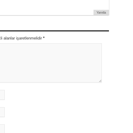
Yanıtla
 alanlar işaretlenmelidir
*