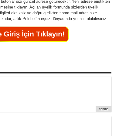
utonlar sizi güncel adrese götürecektir. Yeni adrese eriştikten
mesine tıklayın. Açılan üyelik formunda sizlerden üyelik,
ilgileri eksiksiz ve doğru girdikten sonra mail adresinize
adar, artık Polobet’in eşsiz dünyasında yerinizi alabilirsiniz.
Yanıtla