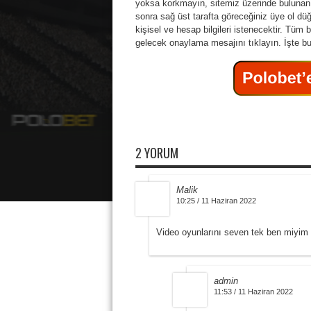
yoksa korkmayın, sitemiz üzerinde bulunan b
sonra sağ üst tarafta göreceğiniz üye ol düğ
kişisel ve hesap bilgileri istenecektir. Tüm b
gelecek onaylama mesajını tıklayın. İşte bu k
2 YORUM
Malik
10:25 / 11 Haziran 2022
Video oyunlarını seven tek ben miyim
admin
11:53 / 11 Haziran 2022