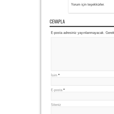
Yorum için teşekkürler.
CEVAPLA
E-posta adresiniz yayınlanmayacak. Gerekli
İsim
*
E-posta
*
Siteniz