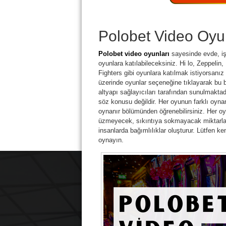
Polobet Video Oyu
Polobet video oyunları
sayesinde evde, işt
oyunlara katılabileceksiniz. Hi lo, Zeppeli
Fighters gibi oyunlara katılmak istiyorsanız
üzerinde oyunlar seçeneğine tıklayarak bu bö
altyapı sağlayıcıları tarafından sunulmaktad
söz konusu değildir. Her oyunun farklı oy
oynanır bölümünden öğrenebilirsiniz. Her oyun
üzmeyecek, sıkıntıya sokmayacak miktarlarda
insanlarda bağımlılıklar oluşturur. Lütfen k
oynayın.