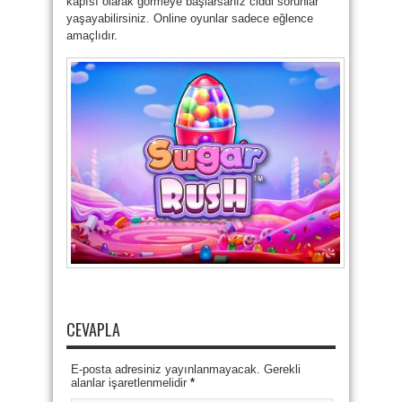
kapısı olarak görmeye başlarsanız ciddi sorunlar
yaşayabilirsiniz. Online oyunlar sadece eğlence
amaçlıdır.
CEVAPLA
E-posta adresiniz yayınlanmayacak. Gerekli
alanlar işaretlenmelidir
*