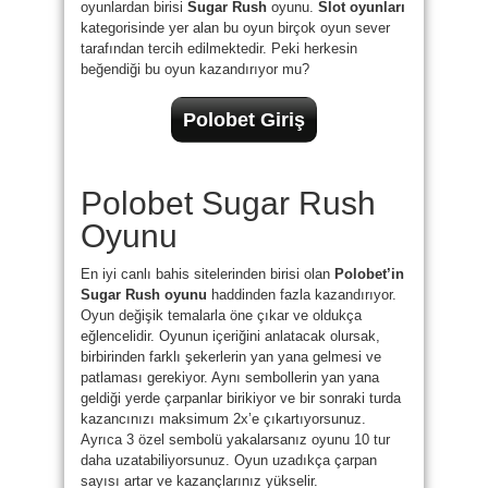
oyunlardan birisi
Sugar Rush
oyunu.
Slot oyunları
kategorisinde yer alan bu oyun birçok oyun sever
tarafından tercih edilmektedir. Peki herkesin
beğendiği bu oyun kazandırıyor mu?
Polobet Giriş
Polobet Sugar Rush
Oyunu
En iyi canlı bahis sitelerinden birisi olan
Polobet’in
Sugar Rush oyunu
haddinden fazla kazandırıyor.
Oyun değişik temalarla öne çıkar ve oldukça
eğlencelidir. Oyunun içeriğini anlatacak olursak,
birbirinden farklı şekerlerin yan yana gelmesi ve
patlaması gerekiyor. Aynı sembollerin yan yana
geldiği yerde çarpanlar birikiyor ve bir sonraki turda
kazancınızı maksimum 2x’e çıkartıyorsunuz.
Ayrıca 3 özel sembolü yakalarsanız oyunu 10 tur
daha uzatabiliyorsunuz. Oyun uzadıkça çarpan
sayısı artar ve kazançlarınız yükselir.