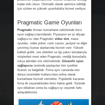
kadar eski olsun. Otomatik olarak optimize edildiği
için sizlere en yüksek uyumlulukla hizmet veriliyor.
Pragmatic Game Oyunları
Pragmatic
firması kumarhane sektöründe öncü
oyun sağlayıcılarındandır. Piyasanın en iyi altyapı
sağlayıcısı olan Pragmatic
video slot
, masa
oyunları, video poker, canlı casino, jackpot ve diğer
çevrimiçi kumar alanlarında hizmet verir. Yüksek
kaliteli grafik, ses efektleri ve ilgi çekici temalarıyla
müşterileri mest eden Pragmatic verdiği bonuslarla
sıkça adından söz ettirmektedir.
Güvenilir oyun
sağlayıcısı
üzerinde paylaşılan tüm içerikler
lisanslı ve belgelidir. Firma aynı zamanda tüm
dünya üzerindeki kullanıcılara online olarak
kumarhane hizmeti vermekte. Popülerlik kazanan
firma ilk seçeneklerden birisi haline geldi. Sizlerde
üye olduktan sonra bu sağlayıcıyı seçerek farkı
anlayabilirsiniz.