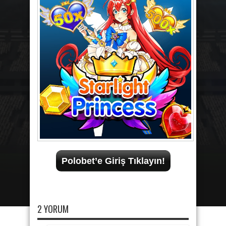
Polobet’e Giriş Tıklayın!
2 YORUM