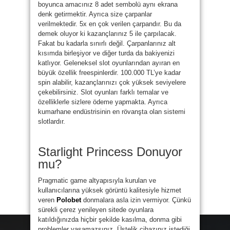
boyunca amacınız 8 adet sembolü aynı ekrana
denk getirmektir. Ayrıca size çarpanlar
verilmektedir. 5x en çok verilen çarpandır. Bu da
demek oluyor ki kazançlarınız 5 ile çarpılacak.
Fakat bu kadarla sınırlı değil. Çarpanlarınız alt
kısımda birleşiyor ve diğer turda da bakiyenizi
katlıyor. Geleneksel slot oyunlarından ayıran en
büyük özellik freespinlerdir. 100.000 TL’ye kadar
spin alabilir, kazançlarınızı çok yüksek seviyelere
çekebilirsiniz. Slot oyunları farklı temalar ve
özelliklerle sizlere ödeme yapmakta. Ayrıca
kumarhane endüstrisinin en rövanşta olan sistemi
slotlardır.
Starlight Princess Donuyor
mu?
Pragmatic game altyapısıyla kurulan ve
kullanıcılarına yüksek görüntü kalitesiyle hizmet
veren
Polobet
donmalara asla izin vermiyor. Çünkü
sürekli çerez yenileyen sitede oyunlara
katıldığınızda hiçbir şekilde kasılma, donma gibi
problemler yaşamazsınız. Üstelik cihazınız istediği