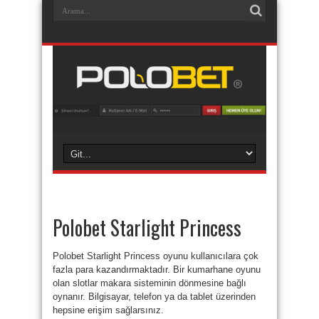
Polobet Starlight Princess
Polobet Starlight Princess oyunu kullanıcılara çok
fazla para kazandırmaktadır. Bir kumarhane oyunu
olan slotlar makara sisteminin dönmesine bağlı
oynanır. Bilgisayar, telefon ya da tablet üzerinden
hepsine erişim sağlarsınız.