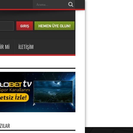
İR Mİ
İLETİŞİM
ZILAR