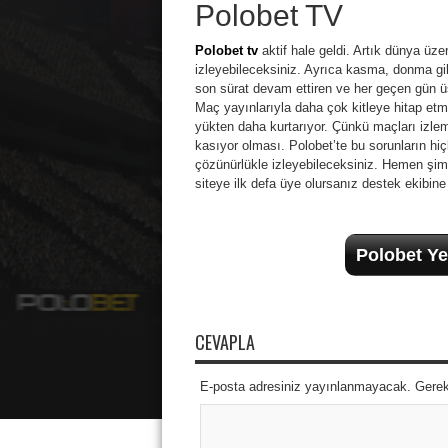
Polobet TV
Polobet tv
aktif hale geldi. Artık dünya üz
izleyebileceksiniz. Ayrıca kasma, donma gi
son sürat devam ettiren ve her geçen gün 
Maç yayınlarıyla daha çok kitleye hitap etm
yükten daha kurtarıyor. Çünkü maçları izle
kasıyor olması. Polobet’te bu sorunların h
çözünürlükle izleyebileceksiniz. Hemen şimd
siteye ilk defa üye olursanız destek ekibin
Polobet Ye
CEVAPLA
E-posta adresiniz yayınlanmayacak. Gerekli