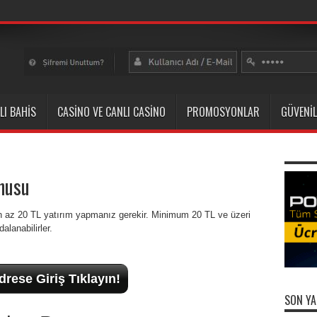
LI BAHİS
CASİNO VE CANLI CASİNO
PROMOSYONLAR
GÜVENİL
nusu
 az 20 TL yatırım yapmanız gerekir. Minimum 20 TL ve üzeri
alanabilirler.
drese Giriş Tıklayın!
SON YA