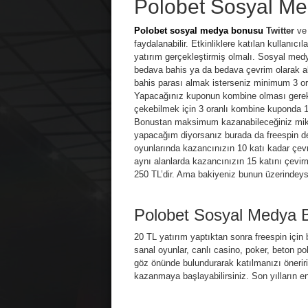
Polobet Sosyal M
Polobet sosyal medya bonusu
Twitter
v
faydalanabilir. Etkinliklere katılan kullanıc
yatırım gerçekleştirmiş olmalı. Sosyal medya
bedava bahis ya da bedava çevrim olarak ala
bahis parası almak isterseniz minimum 3 or
Yapacağınız kuponun kombine olması gereki
çekebilmek için 3 oranlı kombine kuponda 1
Bonustan maksimum kazanabileceğiniz mikta
yapacağım diyorsanız burada da freespin de
oyunlarında kazancınızın 10 katı kadar çev
aynı alanlarda kazancınızın 15 katını çevi
250 TL’dir. Ama bakiyeniz bunun üzerindeyse
Polobet Sosyal Medya B
20 TL yatırım yaptıktan sonra freespin için b
sanal oyunlar, canlı casino, poker, beton po
göz önünde bulundurarak katılmanızı önerir
kazanmaya başlayabilirsiniz. Son yılların en i