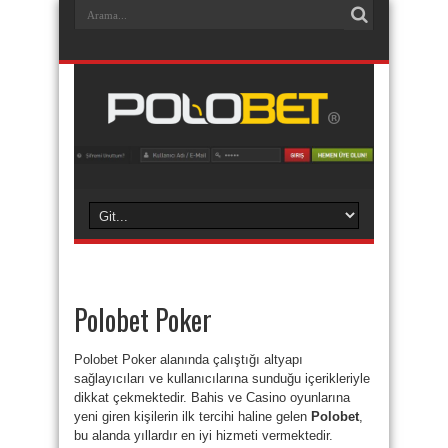
Polobet Poker
Polobet Poker alanında çalıştığı altyapı
sağlayıcıları ve kullanıcılarına sunduğu içerikleriyle
dikkat çekmektedir. Bahis ve Casino oyunlarına
yeni giren kişilerin ilk tercihi haline gelen
Polobet
,
bu alanda yıllardır en iyi hizmeti vermektedir.