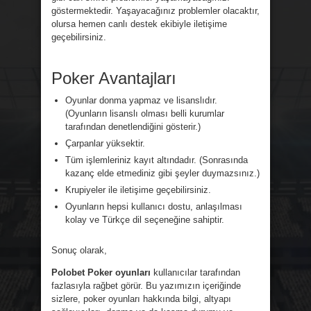
göstermektedir. Yaşayacağınız problemler olacaktır,
olursa hemen canlı destek ekibiyle iletişime
geçebilirsiniz.
Poker Avantajları
Oyunlar donma yapmaz ve lisanslıdır.
(Oyunların lisanslı olması belli kurumlar
tarafından denetlendiğini gösterir.)
Çarpanlar yüksektir.
Tüm işlemleriniz kayıt altındadır. (Sonrasında
kazanç elde etmediniz gibi şeyler duymazsınız.)
Krupiyeler ile iletişime geçebilirsiniz.
Oyunların hepsi kullanıcı dostu, anlaşılması
kolay ve Türkçe dil seçeneğine sahiptir.
Sonuç olarak,
Polobet Poker oyunları
kullanıcılar tarafından
fazlasıyla rağbet görür. Bu yazımızın içeriğinde
sizlere, poker oyunları hakkında bilgi, altyapı