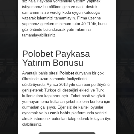
siz hala Paykasa yöntemiyle yatırım yapmak
istiyorsanız bu bölüme girin ve canlı destek
uzmanının size verdiği kodu uygun kutucuğa
yazarak işleminizi tamamlayın. Firma üzerine
yapmanız gereken minimum tutar 40 TL’dir, bunu
göz önünde bulundurarak yatırımlarınızı
tamamlayabilirsiniz.
Polobet Paykasa
Yatırım Bonusu
Avantajlı bahis sitesi
Polobet
dünyanın bir çok
ülkesinde uzun zamandır faaliyetlerini
sürdürüyordu. Ayrıca 2018 yılından beri portföyünü
genişleterek Türkçe dil desteğini ekledi ve Türk
kullanıcılara kapılarını açtı. Fakat basit ve gözü
yormayan tema kullanan şirket sizlerin konforu için
durmadan çalışıyor. Eğer siz de kaliteli oyunlar
oynamak ve bu
canlı bahis
platformunda yerinizi
almak isterseniz butonları takip ederek kolayca üye
olabilirsiniz.