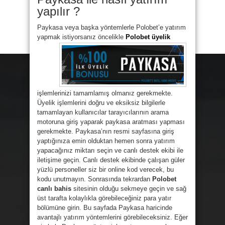
yapılır ?
Paykasa veya başka yöntemlerle Polobet’e yatırım
yapmak
istiyorsanız öncelikle
Polobet üyelik
işlemlerinizi tamamlamış olmanız gerekmekte.
Üyelik işlemlerini doğru ve eksiksiz bilgilerle
tamamlayan kullanıcılar tarayıcılarının arama
motoruna giriş yaparak paykasa aratması yapması
gerekmekte. Paykasa’nın resmi sayfasına giriş
yaptığınıza emin olduktan hemen sonra yatırım
yapacağınız miktarı seçin ve canlı destek ekibi ile
iletişime geçin. Canlı destek ekibinde çalışan güler
yüzlü personeller siz bir online kod verecek, bu
kodu unutmayın. Sonrasında tekrardan
Polobet
canlı bahis
sitesinin olduğu sekmeye geçin ve sağ
üst tarafta kolaylıkla görebileceğiniz para yatır
bölümüne girin. Bu sayfada Paykasa haricinde
avantajlı yatırım yöntemlerini görebileceksiniz. Eğer