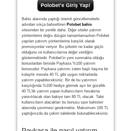
Polobet’e Giriş Yap!
Bahis alanında yaptığı önemli güncellemelerle
adından sıkça bahsettiren
Polobet bahis
sitesinden bir yenilik daha. Diğer siteler yatırım
yöntemlerini doğru düzgün tamamlamazken Polobet
yapılan yatırım yöntemlerine karşılık olarak
promosyonlar veriyor. Bu şirketin ne kadar güçlü
olduğunu ve kullanıcılarına değer verdiğini
göstermektedir. Polobet’in yeni sunmakta olduğu
bonuslardan biriside Paykasa %100 yatırım
bonusudur. Paykasa yatırımı zaten başlı başına bir
kolaylık mesela 40 TL gibi uygun miktarlarda
yatırım yapabileceksiniz. Bir de bu yatırımın
karşılığında %100 hediye görmek ayrı bir güzellik.
40 TL’lik yatırım yapan kullanıcıların hesabına
yansıtılacak olan bakiye tam 80 TL olacak. Tabii
kullanıcıların alacakları bu bonusu spor bahisleri
alanında çevirmesi gerekmekte. Maksimum 100 TL
yaptığınızda da çekim talebinde bulunabileceksiniz.
Paykasa ile nasıl yatırım