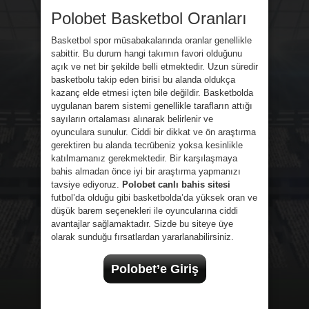
Polobet Basketbol Oranları
Basketbol spor müsabakalarında oranlar genellikle
sabittir. Bu durum hangi takımın favori olduğunu
açık ve net bir şekilde belli etmektedir. Uzun süredir
basketbolu takip eden birisi bu alanda oldukça
kazanç elde etmesi içten bile değildir. Basketbolda
uygulanan barem sistemi genellikle tarafların attığı
sayıların ortalaması alınarak belirlenir ve
oyunculara sunulur. Ciddi bir dikkat ve ön araştırma
gerektiren bu alanda tecrübeniz yoksa kesinlikle
katılmamanız gerekmektedir. Bir karşılaşmaya
bahis almadan önce iyi bir araştırma yapmanızı
tavsiye ediyoruz.
Polobet canlı bahis sitesi
futbol’da olduğu gibi basketbolda’da yüksek oran ve
düşük barem seçenekleri ile oyuncularına ciddi
avantajlar sağlamaktadır. Sizde bu siteye üye
olarak sunduğu fırsatlardan yararlanabilirsiniz.
Polobet’e Giriş