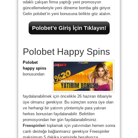
odaklı çalışan firma yaptığı yeni promosyon
güncellemeleriyle yeni döneme bomba gibi giriyor.
Gelin polobet’in yeni bonusuna birlikte göz atalım.
Polobet’e Giriş İçin Tıklayın!
Polobet Happy Spins
Polobet
happy spins
bonusundan
faydalanabilmek için öncelikle 26 haziran itibariyle
üye olmanız gerekiyor. Bu süreçten sonra üye olan
ve herhangi bir yatırım yöntemiyle para yatıran
herkes bonustan faydalanabilir. Belirtilen
promosyondan her gün faydalanabilirsiniz.
Freespinleri
toplamak için yatırımdan hemen sonra
canlı desteğe bağlanmanız gerekiyor Freespinler
maksimum 5 dakika içerisinde hesabınıza