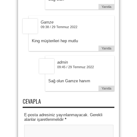
Yanıtla
Gamze
09:38 / 29 Temmuz 2022
King müşterileri hep mutlu
Yanıtla
admin
09:45 / 29 Temmuz 2022
Sağ olun Gamze hanım
Yanıtla
CEVAPLA
E-posta adresiniz yayınlanmayacak. Gerekli
alanlar işaretlenmelidir
*