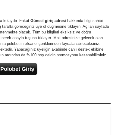
ça kolaydır. Fakat
Güncel giriş adresi
hakkında bilgi sahibi
ğ tarafta göreceğiniz üye ol düğmesine tıklayın. Açılan sayfada
i istenmekte olacak. Tüm bu bilgileri eksiksiz ve doğru
 inerek onayla tuşuna tıklayın. Mail adresinize gelecek olan
nra polobet’in efsane içeriklerinden faydalanabileceksiniz.
mektedir. Yapacağınız üyeliğin akabinde canlı destek ekibine
mın ardından da %100 hoş geldin promosyonu kazanabilirsiniz.
Polobet Giriş