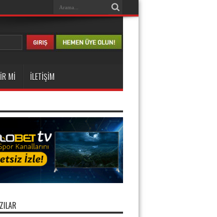
İR Mİ
İLETİŞİM
ZILAR