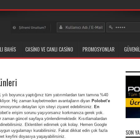
LI BAHİS
CASİNO VE CANLI CASİNO
PROMOSYONLAR
GÜVENİL
ünleri
21 yılı boyunca yaptığınız tüm yatırımlardan tam tamına %40
kliyor. Hiç zaman kaybetmeden avantajların diyarı
Polobet’e
mosyonun detayları için siteyi ziyaret edebilirsiniz.
En
lobet’e erişim sorunu yaşıyorsanız korkmanıza gerek yok.
er zaman güncel sayfaya yönlendirmektedir. Kısıtlamalardan
dinebilirsiniz. Eklentileri edinmek çok kolay. Hemen Google
uygun uygulamayı kurabilirsiniz. Fakat dikkat edin çok fazla
SON YA
net keyfini doyasıya yaşayabilirsiniz.