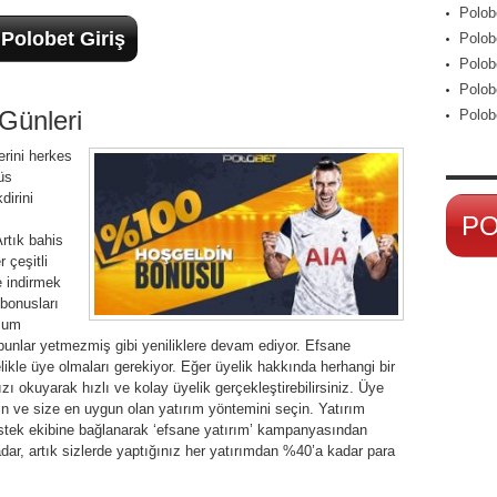
Polob
Polobet Giriş
Polob
Polob
Polob
Günleri
Polob
rini herkes
üs
dirini
PO
rtık bahis
 çeşitli
e indirmek
 bonusları
imum
 bunlar yetmezmiş gibi yeniliklere devam ediyor. Efsane
elikle üye olmaları gerekiyor. Eğer üyelik hakkında herhangi bir
ı okuyarak hızlı ve kolay üyelik gerçekleştirebilirsiniz. Üye
n ve size en uygun olan yatırım yöntemini seçin. Yatırım
stek ekibine bağlanarak ‘efsane yatırım’ kampanyasından
adar, artık sizlerde yaptığınız her yatırımdan %40’a kadar para