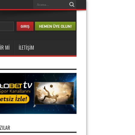
İR Mİ
İLETİŞİM
ZILAR