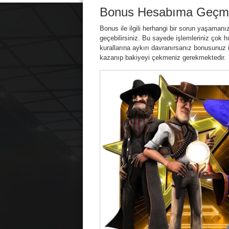
Bonus Hesabıma Geçm
Bonus ile ilgili herhangi bir sorun yaşaman
geçebilirsiniz. Bu sayede işlemleriniz çok hız
kurallarına aykırı davranırsanız bonusunuz 
kazanıp bakiyeyi çekmeniz gerekmektedir.