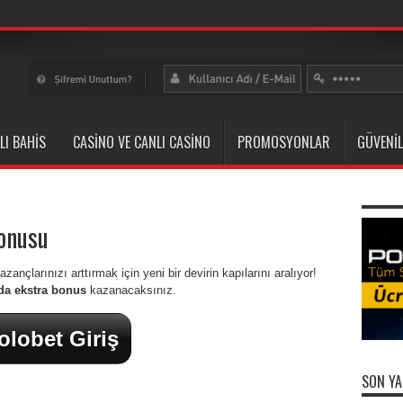
LI BAHİS
CASİNO VE CANLI CASİNO
PROMOSYONLAR
GÜVENİL
Bonusu
nçlarınızı arttırmak için yeni bir devirin kapılarını aralıyor!
da ekstra bonus
kazanacaksınız.
olobet Giriş
SON YA