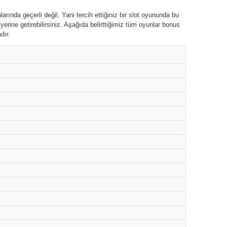
arında geçerli değil. Yani tercih ettiğiniz bir slot oyununda bu
 yerine getirebilirsiniz. Aşağıda belirttiğimiz tüm oyunlar bonus
dır.