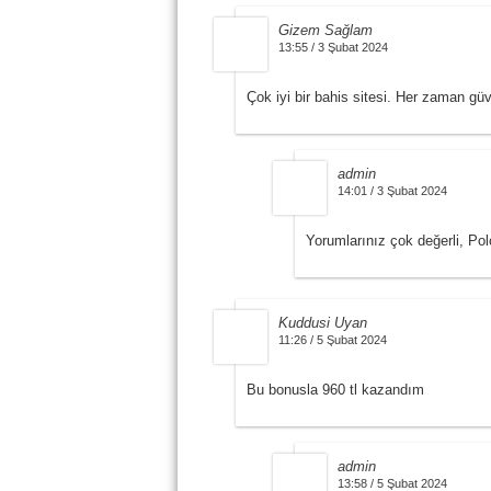
Gizem Sağlam
13:55 / 3 Şubat 2024
Çok iyi bir bahis sitesi. Her zaman güve
admin
14:01 / 3 Şubat 2024
Yorumlarınız çok değerli, Pol
Kuddusi Uyan
11:26 / 5 Şubat 2024
Bu bonusla 960 tl kazandım
admin
13:58 / 5 Şubat 2024