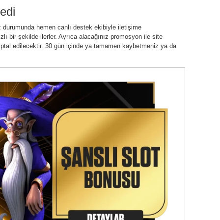
edi
ız durumunda hemen canlı destek ekibiyle iletişime
lı bir şekilde ilerler. Ayrıca alacağınız promosyon ile site
iptal edilecektir. 30 gün içinde ya tamamen kaybetmeniz ya da