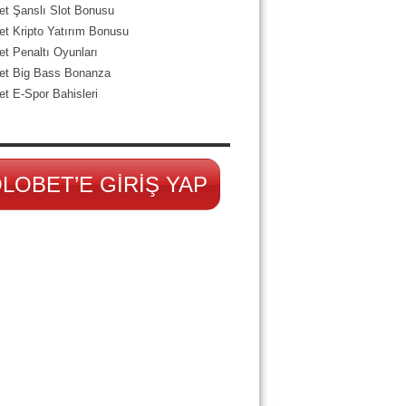
et Şanslı Slot Bonusu
et Kripto Yatırım Bonusu
et Penaltı Oyunları
et Big Bass Bonanza
et E-Spor Bahisleri
LOBET’E GİRİŞ YAP