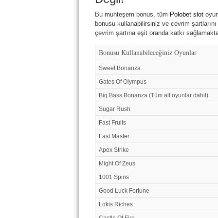
Bu muhteşem bonus, tüm
Polobet
slot
oyunl
bonusu kullanabilirsiniz ve çevrim şartlarını
çevrim şartına eşit oranda katkı sağlamakta
Bonusu Kullanabileceğiniz Oyunlar
Sweet Bonanza
Gates Of Olympus
Big Bass Bonanza (Tüm alt oyunlar dahil)
Sugar Rush
Fast Fruits
Fast Master
Apex Strike
Might Of Zeus
1001 Spins
Good Luck Fortune
Lokis Riches