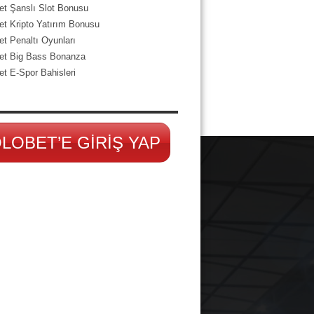
et Şanslı Slot Bonusu
et Kripto Yatırım Bonusu
et Penaltı Oyunları
et Big Bass Bonanza
et E-Spor Bahisleri
LOBET’E GİRİŞ YAP