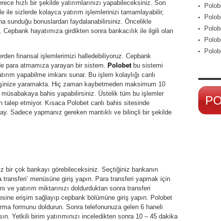
rece hızlı bir şekilde yatırımlarınızı yapabileceksiniz. Son
Polob
 ile sizlerde kolayca yatırım işlemlerinizi tamamlayabilir,
Polob
ına sunduğu bonuslardan faydalanabilirsiniz. Öncelikle
Polob
Cepbank hayatımıza girdikten sonra bankacılık ile ilgili olan
Polob
Polob
yerden finansal işlemlerimizi halledebiliyoruz. Cepbank
inde para atmamıza yarayan bir sistem.
Polobet
bu sistemi
yatırım yapabilme imkanı sunar. Bu işlem kolaylığı canlı
 işinize yaramakta. Hiç zaman kaybetmeden maksimum 10
z müsabakaya bahis yapabilirsiniz. Üstelik tüm bu işlemler
PO
 talep etmiyor. Kısaca Polobet canlı bahis sitesinde
. Sadece yapmanız gereken mantıklı ve bilinçli bir şekilde
iz bir çok bankayı görebileceksiniz. Seçtiğiniz bankanın
a transferi’ menüsüne giriş yapın. Para transferi yapmak için
nı ve yatırım miktarınızı doldurduktan sonra transferi
tesine erişim sağlayıp cepbank bölümüne giriş yapın. Polobet
ırma formunu doldurun. Sonra telefonunuza gelen 6 haneli
ın. Yetkili birim yatırımınızı inceledikten sonra 10 – 45 dakika