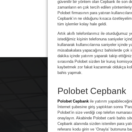
güvenilir bir yöntem olan Cepbank ile son de
zamanların en çok tercih edilen yöntemleriyle
Polobet firmasının para yatıran kullanıcılar
Cepbank’ın ne olduğunu kısaca özetleyelim. 
tüm işlemler kolay hale geldi.
Artık akıllı telefonlarımız ile oturduğumuz 
istediğimiz kişinin telefonuna saniyeler iç
kullanarak kullanıcılarına saniyeler içinde 
müsabakalara yapacağınız bahislerde çok
dakika içinde yatırım yaparak takip ettiğini
sırasında Polobet sizden bir kuruş komisyon
kaybetmek zor fakat kazanmak oldukça kolay
bahis yapmak.
Polobet Cepbank
Polobet Cepbank
ile yatırım yapabileceğin
İnternet şubesine giriş yaptıktan sonra ‘Par
Polobet’in size verdiği cep telefon numarası
onaylayın. Akabinde Polobet canlı bahis si
Cepbank alanında sizden istenilen para yat
referans kodu girin ve ‘Onayla’ butonuna bas