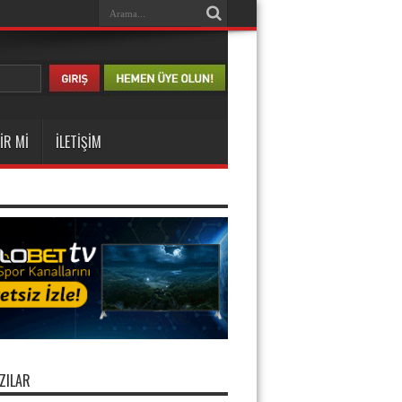
İR Mİ
İLETİŞİM
ZILAR