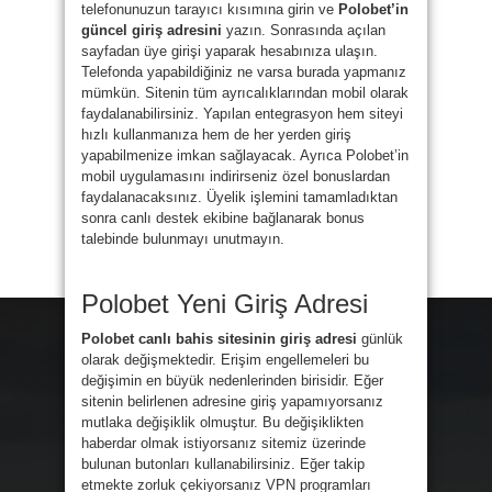
telefonunuzun tarayıcı kısımına girin ve
Polobet’in
güncel giriş adresini
yazın. Sonrasında açılan
sayfadan üye girişi yaparak hesabınıza ulaşın.
Telefonda yapabildiğiniz ne varsa burada yapmanız
mümkün. Sitenin tüm ayrıcalıklarından mobil olarak
faydalanabilirsiniz. Yapılan entegrasyon hem siteyi
hızlı kullanmanıza hem de her yerden giriş
yapabilmenize imkan sağlayacak. Ayrıca Polobet’in
mobil uygulamasını indirirseniz özel bonuslardan
faydalanacaksınız. Üyelik işlemini tamamladıktan
sonra canlı destek ekibine bağlanarak bonus
talebinde bulunmayı unutmayın.
Polobet Yeni Giriş Adresi
Polobet canlı bahis sitesinin giriş adresi
günlük
olarak değişmektedir. Erişim engellemeleri bu
değişimin en büyük nedenlerinden birisidir. Eğer
sitenin belirlenen adresine giriş yapamıyorsanız
mutlaka değişiklik olmuştur. Bu değişiklikten
haberdar olmak istiyorsanız sitemiz üzerinde
bulunan butonları kullanabilirsiniz. Eğer takip
etmekte zorluk çekiyorsanız VPN programları