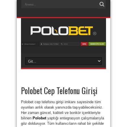
Polobet Cep Telefonu Girişi
Polobet cep telefonu girişi imkanı sayesinde tüm
oyunları anlık olarak yanınızda taşıyabileceksiniz.
Her zaman güncel, kaliteli ve bonkör içerikleriyle
bilinen
Polobet
yaptığı entegrasyon çalışmalarıyla
göz dolduruyor. Tüm kullanıcıların rahat bir şekilde