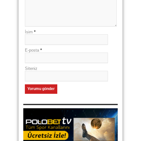
İsim
*
E-posta
*
Siteniz