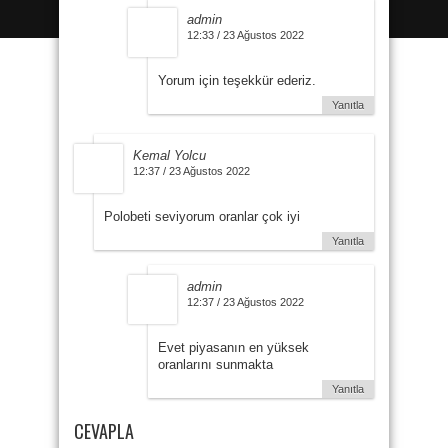
admin
12:33 / 23 Ağustos 2022
Yorum için teşekkür ederiz.
Yanıtla
Kemal Yolcu
12:37 / 23 Ağustos 2022
Polobeti seviyorum oranlar çok iyi
Yanıtla
admin
12:37 / 23 Ağustos 2022
Evet piyasanın en yüksek
oranlarını sunmakta
Yanıtla
CEVAPLA