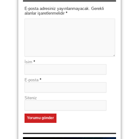
E-posta adresiniz yayınlanmayacak. Gerekli
alanlar işaretlenmelidir
*
İsim
*
E-posta
*
Siteniz