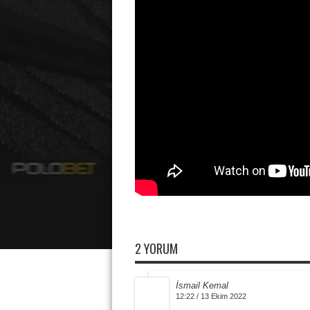
2 YORUM
İsmail Kemal
12:22 / 13 Ekim 2022