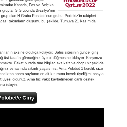
n takımlar Kanada, Fas ve Belçika.
bir grupta. G Grubunda Brezilya’nın
 grup olan H Grubu Ronaldo’nun grubu. Portekiz’in rakipleri
cası takımların oluşumu bu şekilde. Turnuva 21 Kasım’da
nılanın aksine oldukça kolaydır. Bahis sitesinin güncel giriş
 üst tarafta göreceğiniz üye ol düğmesine tıklayın. Karşınıza
enmekte. Fakat burada tüm bilgileri eksiksiz ve doğru bir şekilde
liğiniz esnasında sıkıntı yaşarsınız. Ama Polobet 1 kerelik size
ndıktan sonra sayfanın en alt kısımına inerek üyeliğimi onayla
t
üyesi oldunuz. Ama hiç vakit kaybetmeden canlı destek
unu
isteyin.
Polobet’e Giriş