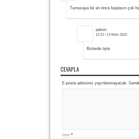
Turnuvaya bir an önce başlasın çok h
admin
12:22 / 13 Ekim 2022
Bizlerde öyle.
CEVAPLA
E-posta adresiniz yayınlanmayacak. Gerekli
İsim
*