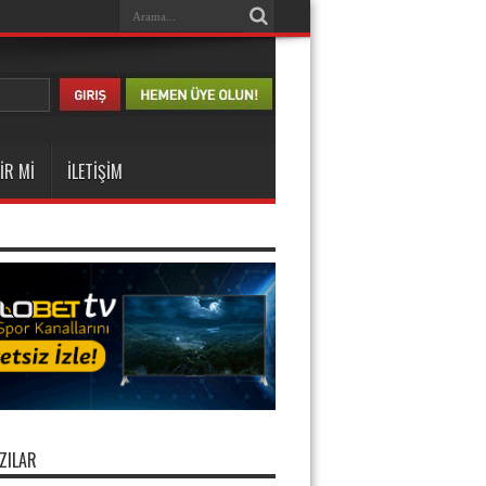
İR Mİ
İLETİŞİM
ZILAR