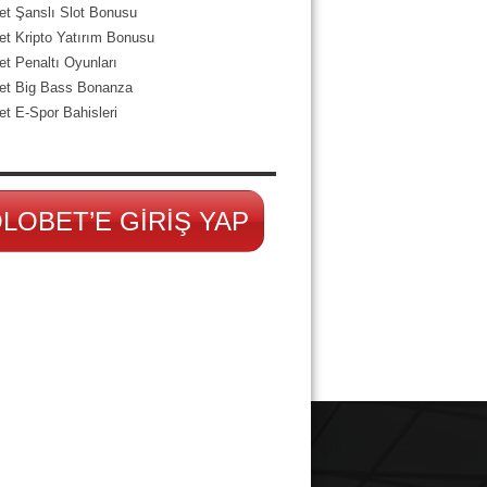
et Şanslı Slot Bonusu
et Kripto Yatırım Bonusu
et Penaltı Oyunları
et Big Bass Bonanza
et E-Spor Bahisleri
LOBET’E GİRİŞ YAP