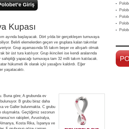
Polob
Polobet’e Giriş
Polob
Polob
Polob
ya Kupası
Polob
m ayında başlayacak. Dört yılda bir gerçekleşen turnuvaya
liyor. Belirli elemelerden geçen ve gruplara kalan takımlar
eriyor. Grup aşamasında 55 takım beşer ve altışarlı olmak
rak bir üst tura katılıyor. Grup ikincileri ise kendi aralarında
PO
v sahipliği yapacağı turnuvaya tam 32 milli takım katılacak.
atar hükumeti ilk olarak içki yasağını kaldırdı. Eğer
ler yaşatacaktı.
du. Buna göre; A grubunda ev
 bulunuyor. B grubu biraz daha
rika ve Galler bulunmakta. C grubu
an oluşmakta. Geçtiğimiz sezonun
nsa’nın rakipleri, Avustralya,
Almanya, Kosta Rika, İspanya ve
er. F grubunun göze çarpan