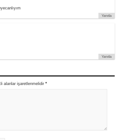
eyecanlıyım
Yanıtla
Yanıtla
 alanlar işaretlenmelidir
*