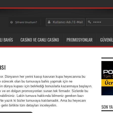
LI BAHİS
CASİNO VE CANLI CASİNO
PROMOSYONLAR
GÜVENİL
ası
or. Dünyanın her yerini kasıp kavuran kupa heyecanına bu
ce sürecek olan bu turnuvaya bahis yapmak için ne
n dünya kupası için belirlediği bonuslarla kazanmaya başlayın.
rı ve en dolgun promosyonları sunan tek firmadır. Sizlerde bu
ırabilirsiniz. Lakin turnuva hakkında bilmeniz gereken bazı
ı. Ne yazık ki bizler turnuvaya katılamadık. Ama bu heyecanı
elin birlikte tüm detayları inceleyelim.
SON YA