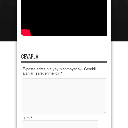
CEVAPLA
E-posta adresiniz yayınlanmayacak. Gerekli
alanlar işaretlenmelidir
*
İsim
*