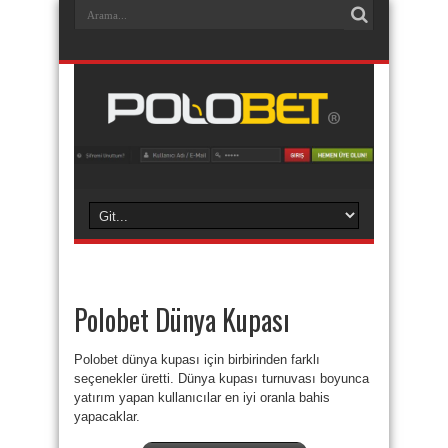
Polobet Dünya Kupası
Polobet dünya kupası için birbirinden farklı
seçenekler üretti. Dünya kupası turnuvası boyunca
yatırım yapan kullanıcılar en iyi oranla bahis
yapacaklar.