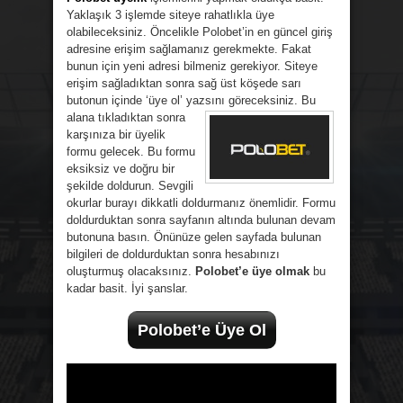
Yaklaşık 3 işlemde siteye rahatlıkla üye
olabileceksiniz. Öncelikle Polobet’in en güncel giriş
adresine erişim sağlamanız gerekmekte. Fakat
bunun için yeni adresi bilmeniz gerekiyor. Siteye
erişim sağladıktan sonra sağ üst köşede sarı
butonun içinde ‘üye ol’ yazsını
göreceksiniz. Bu
alana tıkladıktan sonra
karşınıza bir üyelik
formu gelecek. Bu formu
eksiksiz ve doğru bir
şekilde doldurun. Sevgili
okurlar burayı dikkatli doldurmanız önemlidir. Formu
doldurduktan sonra sayfanın altında bulunan devam
butonuna basın. Önünüze gelen sayfada bulunan
bilgileri de doldurduktan sonra hesabınızı
oluşturmuş olacaksınız.
Polobet’e üye olmak
bu
kadar basit. İyi şanslar.
Polobet’e Üye Ol